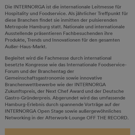
powered by
Usercentrics Consent
Die INTERNORGA ist die internationale Leitmesse für
Management Platform
Hospitality und Foodservice. Als jährlicher Treffpunkt für
diese Branchen findet sie inmitten der pulsierenden
Ausstellendenbroschüre 2027
Metropole Hamburg statt. Nationale und internationale
Alle wichtigen Infos für Ausstellende hier
Ausstellende präsentieren Fachbesuchenden ihre
Produkte, Trends und Innovationen für den gesamten
Außer-Haus-Markt.
Begleitet wird die Fachmesse durch international
besetzte Kongresse wie das Internationale Foodservice-
Forum und der Branchentag der
Gemeinschaftsgastronomie sowie innovative
Branchenwettbewerbe wie der INTERNORGA
Zukunftspreis, der Next Chef Award und der Deutsche
Gastro-Gründerpreis. Abgerundet wird das umfassende
Hamburg-Erlebnis durch spannende Vorträge auf der
INTERNORGA Open Stage sowie außergewöhnliches
Networking in der Afterwork-Lounge OFF THE RECORD.