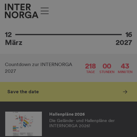
WO TRENDS
LAUFEN LERNEN.
Ausstellendenbroschüre 2027
12
16
Alle wichtigen Infos für Ausstellende hier
März
2027
218
00
43
Countdown zur INTERNORGA
Ausstellendenverzeichnis 2026
2027
TAGE
STUNDEN
MINUTEN
Entdecke die Ausstellenden, Produkte
und Marken auf der INTERNORGA
2026!
Save the date
Hallenpläne 2026
Die Gelände- und Hallenpläne der
INTERNORGA 2026!