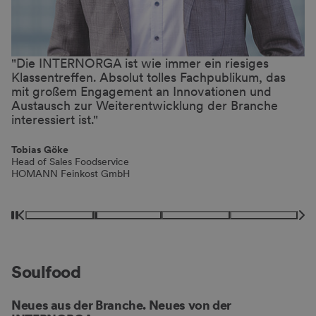
Die INTERNORGA ist wie immer ein riesiges
D
Klassentreffen. Absolut tolles Fachpublikum, das
g
mit großem Engagement an Innovationen und
B
en
Austausch zur Weiterentwicklung der Branche
B
interessiert ist.
F
K
M
Tobias Göke
In
Head of Sales Foodservice
HOMANN Feinkost GmbH
Soulfood
Neues aus der Branche. Neues von der