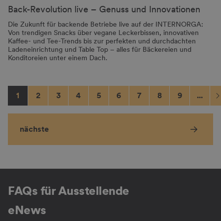
Back-Revolution live – Genuss und Innovationen
Die Zukunft für backende Betriebe live auf der INTERNORGA:
Von trendigen Snacks über vegane Leckerbissen, innovativen
Kaffee- und Tee-Trends bis zur perfekten und durchdachten
Ladeneinrichtung und Table Top – alles für Bäckereien und
Konditoreien unter einem Dach.
1
2
3
4
5
6
7
8
9
...
nächste
FAQs für Ausstellende
eNews