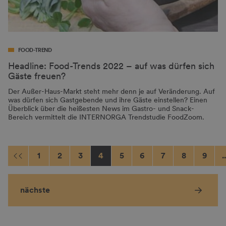
FOOD-TREND
Headline: Food-Trends 2022 – auf was dürfen sich
Gäste freuen?
Der Außer-Haus-Markt steht mehr denn je auf Veränderung. Auf
was dürfen sich Gastgebende und ihre Gäste einstellen? Einen
Überblick über die heißesten News im Gastro- und Snack-
Bereich vermittelt die INTERNORGA Trendstudie FoodZoom.
1
2
3
4
5
6
7
8
9
..
nächste