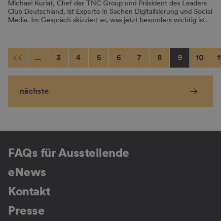
Michael Kuriat, Chef der TNC Group und Präsident des Leaders
Club Deutschland, ist Experte in Sachen Digitalisierung und Social
Media. Im Gespräch skizziert er, was jetzt besonders wichtig ist.
...
3
4
5
6
7
8
9
10
1
nächste
FAQs für Ausstellende
eNews
Kontakt
Presse