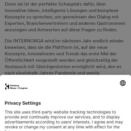
Denn sie ist der perfekte Schauplatz dafür, über
innovative Ideen, intelligente Lösungen und komplexe
Konzepte zu sprechen, um gemeinsam den Dialog mit
Experten, Branchenvertretern und anderen Gastronomen
anzuregen und Antworten auf diese Fragen zu finden.
Die INTERNORGA wird im nächsten Jahr endlich wieder
beweisen, dass sie die Plattform ist, auf der neue
Konzepte, Innovationen und Trends das erste Mal der
Öffentlichkeit vorgestellt werden und gleichzeitig der
Austausch mit Gleichgesinnten ermöglicht wird, den es
nach eineinhalb Jahren Pandemie und wenig
Möglichkeiten zur Begegnung so dringend braucht.
FAQs for exhibitors
eNews