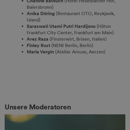
Chahine Batouch
(Hotel Heselbacher Hof,
Baiersbronn)
Anika Döring
(Restaurant OTO, Reykjavík,
Island)
Saraswati Utami Putri Hardijono
(Hilton
Frankfurt City Center, Frankfurt am Main)
Arez Raza
(Finsterwirt, Brixen, Italien)
Finley Rust
(NENI Berlin, Berlin)
Marla Vergin
(Atelier Amuse, Aerzen)
Unsere Moderatoren