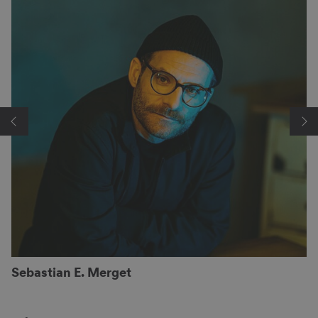
Sebastian E. Merget
J