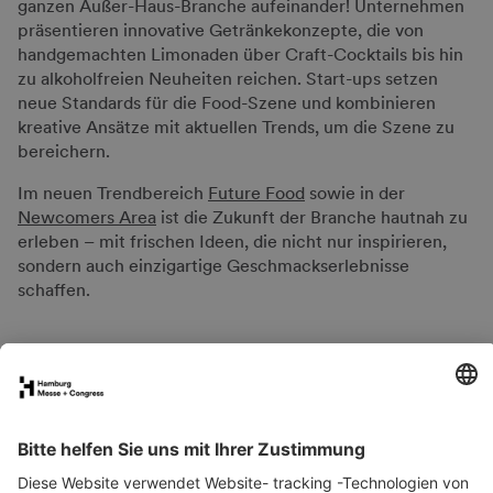
ganzen Außer-Haus-Branche aufeinander! Unternehmen
präsentieren innovative Getränkekonzepte, die von
handgemachten Limonaden über Craft-Cocktails bis hin
zu alkoholfreien Neuheiten reichen. Start-ups setzen
neue Standards für die Food-Szene und kombinieren
kreative Ansätze mit aktuellen Trends, um die Szene zu
bereichern.
Im neuen Trendbereich
Future Food
sowie in der
Newcomers Area
ist die Zukunft der Branche hautnah zu
erleben – mit frischen Ideen, die nicht nur inspirieren,
sondern auch einzigartige Geschmackserlebnisse
schaffen.
FAQs für Ausstellende
eNews
Kontakt