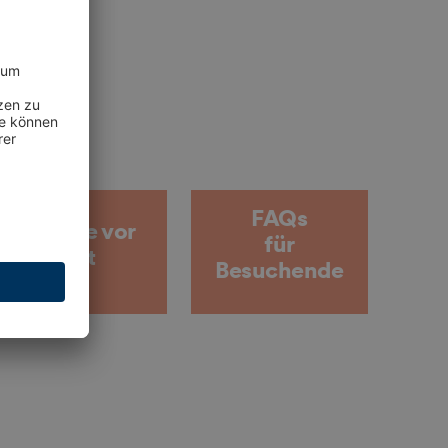
FAQs
Service vor
für
Ort
Besuchende