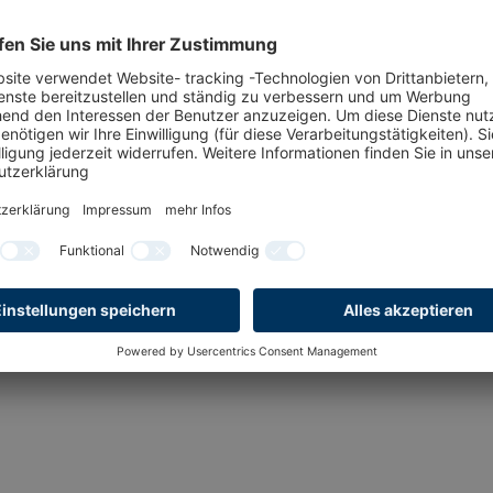
Georg Schumacher
Küchenchef bei Hotel Gut Altona
Dötlingen
Aufenthalt
Networking