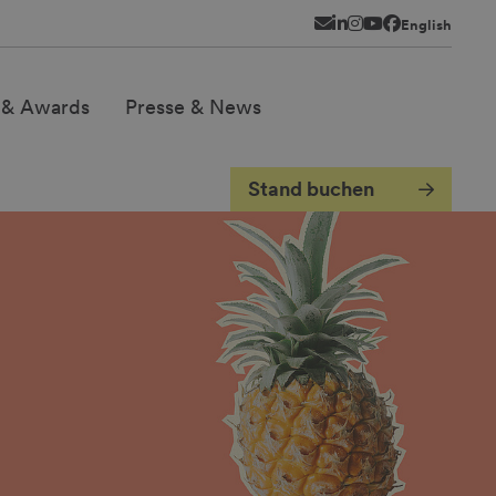
Newsletter
LinkedIn
Instagram
YouTube
Facebook
English
 & Awards
Presse & News
Stand buchen