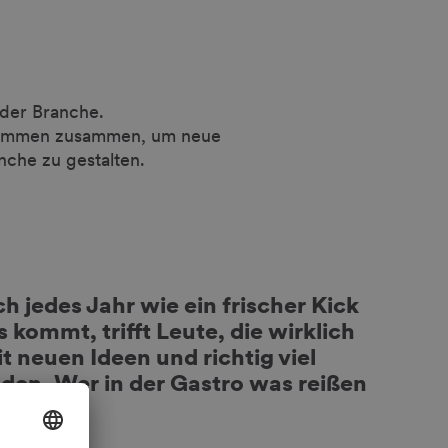
 der Branche.
 kommen zusammen, um neue
che zu gestalten.
 jedes Jahr wie ein frischer Kick
 kommt, trifft Leute, die wirklich
 neuen Ideen und richtig viel
den. Wer in der Gastro was reißen
 sein.