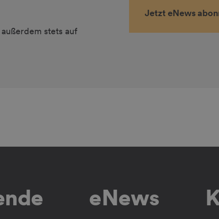
Jetzt eNews abon
 außerdem stets auf
lende
eNews
K