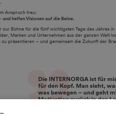
.
m Anspruch treu:
und helfen Visionen auf die Beine.
ur Bühne für die fünf wichtigsten Tage des Jahres in
eider, Marken und Unternehmen aus der ganzen Welt
 zu präsentieren – und gemeinsam die Zukunft der Bran
Die INTERNORGA ist für mich
für den Kopf. Man sieht, was
was bewegen – und geht mit
Motivation zurück in den La
will, muss hier einfach dabei