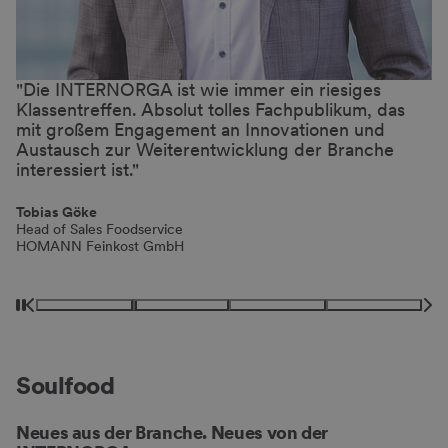
Die INTERNORGA ist wie immer ein riesiges
D
Klassentreffen. Absolut tolles Fachpublikum, das
g
mit großem Engagement an Innovationen und
B
en
Austausch zur Weiterentwicklung der Branche
B
interessiert ist.
F
K
M
Tobias Göke
In
Head of Sales Foodservice
HOMANN Feinkost GmbH
Soulfood
Neues aus der Branche. Neues von der