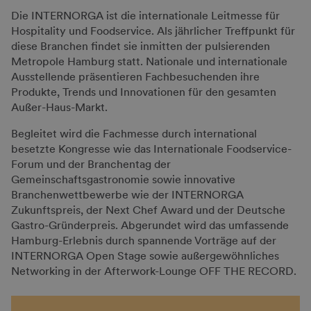
powered by
Usercentrics Consent
Die INTERNORGA ist die internationale Leitmesse für
Management Platform
Hospitality und Foodservice. Als jährlicher Treffpunkt für
diese Branchen findet sie inmitten der pulsierenden
Ausstellendenbroschüre 2027
Metropole Hamburg statt. Nationale und internationale
Alle wichtigen Infos für Ausstellende hier
Ausstellende präsentieren Fachbesuchenden ihre
Produkte, Trends und Innovationen für den gesamten
Außer-Haus-Markt.
Begleitet wird die Fachmesse durch international
besetzte Kongresse wie das Internationale Foodservice-
Forum und der Branchentag der
Gemeinschaftsgastronomie sowie innovative
Branchenwettbewerbe wie der INTERNORGA
Zukunftspreis, der Next Chef Award und der Deutsche
Gastro-Gründerpreis. Abgerundet wird das umfassende
Hamburg-Erlebnis durch spannende Vorträge auf der
INTERNORGA Open Stage sowie außergewöhnliches
Networking in der Afterwork-Lounge OFF THE RECORD.