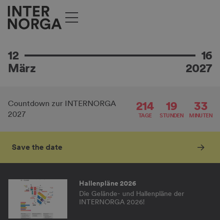
WO TRENDS
LAUFEN LERNEN.
Ausstellendenbroschüre 2027
12
16
Alle wichtigen Infos für Ausstellende hier
März
2027
214
19
33
Countdown zur INTERNORGA
Ausstellendenverzeichnis 2026
2027
TAGE
STUNDEN
MINUTEN
Entdecke die Ausstellenden, Produkte
und Marken auf der INTERNORGA
2026!
Save the date
Hallenpläne 2026
Die Gelände- und Hallenpläne der
INTERNORGA 2026!