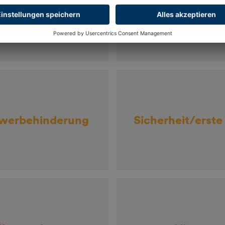
inladungen &
Fundsache
Gutscheine
werbehinderung
Sicherheit/erste 