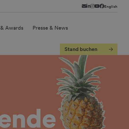
Newsletter
LinkedIn
Instagram
YouTube
Facebook
English
 & Awards
Presse & News
Stand buchen
hende