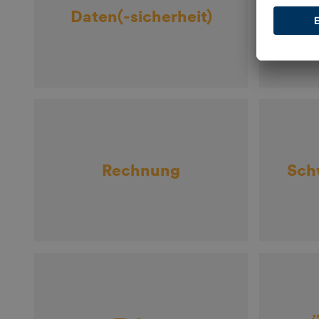
E
Daten(-sicherheit)
Rechnung
Sch