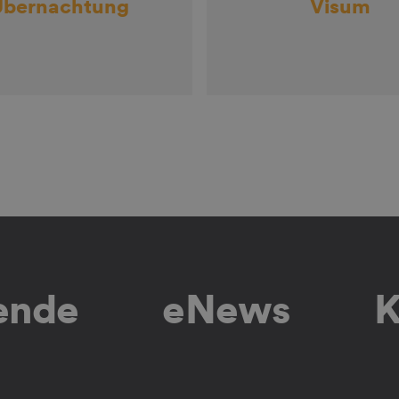
Übernachtung
Visum
lende
eNews
K