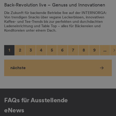
Back-Revolution live – Genuss und Innovationen
Die Zukunft für backende Betriebe live auf der INTERNORGA:
Von trendigen Snacks über vegane Leckerbissen, innovativen
Kaffee- und Tee-Trends bis zur perfekten und durchdachten
Ladeneinrichtung und Table Top – alles für Bäckereien und
Konditoreien unter einem Dach.
1
2
3
4
5
6
7
8
9
...
nächste
FAQs für Ausstellende
eNews