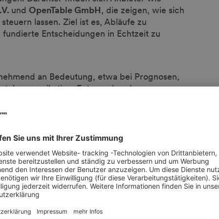
.V.
und
OpenTable GmbH
, die zeigen, wie sich
steuern lassen. Ziel ist es, Abläufe zu
 fundierte Entscheidungen in Echtzeit zu
zunehmend an Bedeutung, etwa bei Prognosen,
Gästekommunikation. Entsprechende
zu finden. Hier machen Ausstellende wie
tify GmbH, Chatlyn GmbH
oder
abei hilft, Prozesse präziser zu steuern,
ästeerlebnis individuell auszurichten