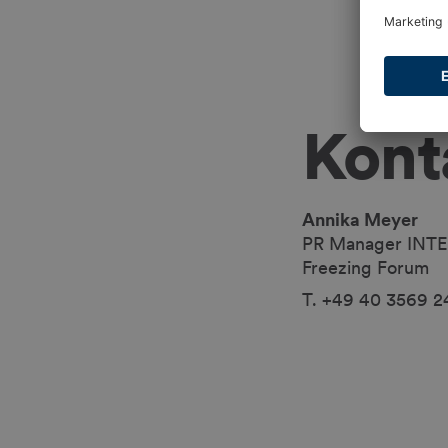
Kont
Annika Meyer
PR Manager INT
Freezing Forum
T. +49 40 3569 