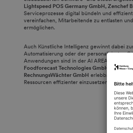
Lightspeed POS Germany GmbH, Zenchef B
Serviceprozesse digital bündeln und effizient 
vereinfachen, Mitarbeitende zu entlasten und
ermöglichen.
Auch Künstliche Intelligenz gewinnt dabei 
Automatisierung oder der personalisierten 
Anwendungen sind in der AI AREA gebündelt 
Foodforecast Technologies GmbH, Foodno
RechnungsWächter GmbH
erlebbar, wie KI d
Ressourcen effizienter einzusetzen und das G