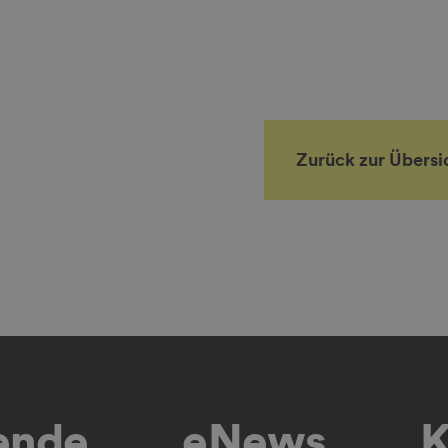
Zurück zur Übersi
lende
eNews
K