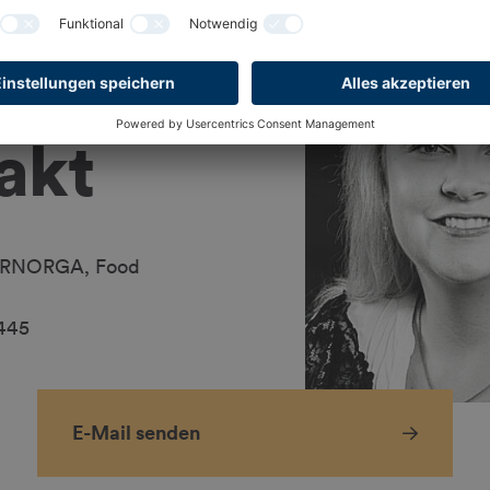
akt
ERNORGA, Food
2445
E-Mail senden