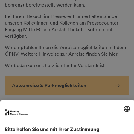
begrenzt bereitgestellt werden kann.
Bei Ihrem Besuch im Pressezentrum erhalten Sie bei
unseren Kolleginnen und Kollegen am Pressecounter
Eingang Mitte EG ein Ausfahrtticket – sofern noch
verfügbar.
Wir empfehlen Ihnen die Anreisemöglichkeiten mit dem
ÖPNV. Weitere Hinweise zur Anreise finden Sie
hier
.
Wir bedanken uns herzlich für Ihr Verständnis!
Autoanreise & Parkmöglichkeiten
FAQs für Ausstellende