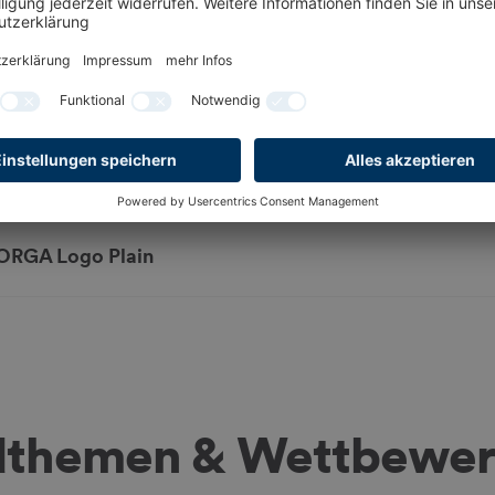
e INTERNORGA Logo in unterschiedlichen Dateiformaten f
RGA Logo Plain
dthemen & Wettbewe