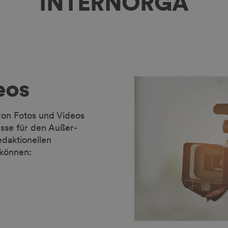
INTERNORGA
eos
von Fotos und Videos
se für den Außer-
edaktionellen
können: