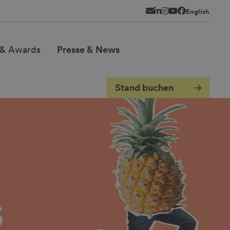
Newsletter
LinkedIn
Instagram
YouTube
Facebook
English
& Awards
Presse & News
Stand buchen
s