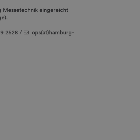
ng Messetechnik eingereicht
e).
9 2528 /
ops(at)hamburg-