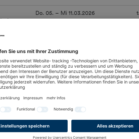
Do. 05. – Mi 11.03.2026
t
tände
So. 08.03.2025 – Mi 11.03.2026
t
sind täglich aus der Halle zu entfernen.
 Stände am letzten Aufbautag
Do. 12.03.2026
7:00
2.03.2026
, müssen ab
15:00 Uhr
alle Hallengänge frei sei
Anlieferungen von Ausstellungsgütern sowie schmutzer
mehr möglich.
sind täglich aus der Halle zu entfernen.