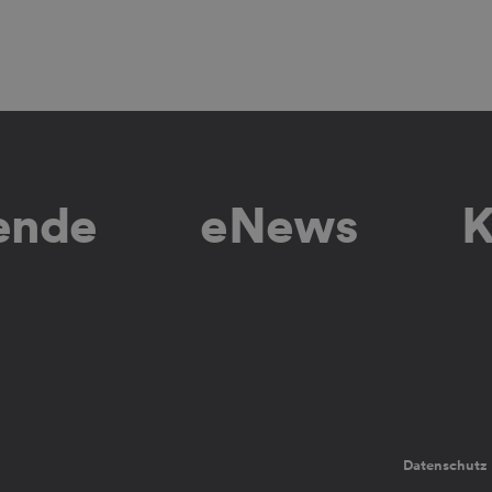
lende
eNews
K
Datenschutz