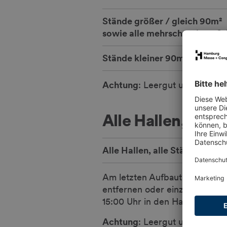
Stände größer / gleich 90m²
sowie alle mehrschossigen S
Stände kleiner 90m²
Achtung
: Leergut und Abfälle 
Alle Hallen, alle
Alle Hallen, alle Stände
Am letzten Aufbautag,
Do., 1
entfernen oder einzulagern. 
15:00 Uhr in den Hallen nicht 
Achtung
: Leergut und Abfälle 