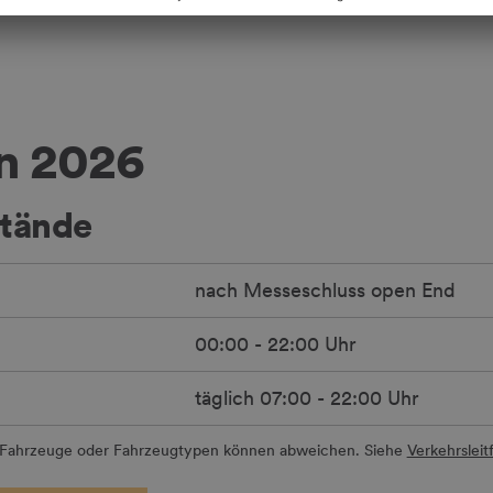
n 2026
 Stände
nach Messeschluss open End
00:00 - 22:00 Uhr
täglich 07:00 - 22:00 Uhr
r Fahrzeuge oder Fahrzeugtypen können abweichen. Siehe
Verkehrsleit