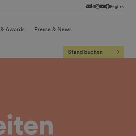
Newsletter
LinkedIn
Instagram
YouTube
Facebook
English
 & Awards
Presse & News
Stand buchen
iten