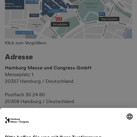
Klick zum Vergrößern
Adresse
Hamburg Messe und Congress GmbH
Messeplatz 1
20357 Hamburg / Deutschland
Postfach 30 24 80
20308 Hamburg / Deutschland
FAQs für Ausstellende