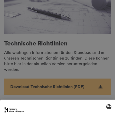
Technische Richtlinien
Alle wichtigen Informationen für den Standbau sind in
unseren Technischen Richtlinien zu finden. Diese können
bitte hier in der aktuellen Version heruntergeladen
werden.
Download Technische Richtlinien (PDF)