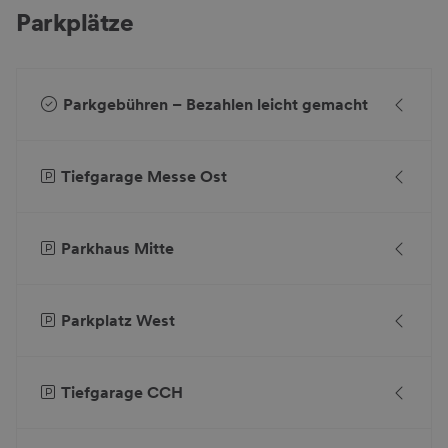
Parkplätze
Akzeptieren
powered by
Usercentrics Consent
Parkgebühren – Bezahlen leicht gemacht
Management Platform
Tiefgarage Messe Ost
Parkhaus Mitte
Parkplatz West
Tiefgarage CCH