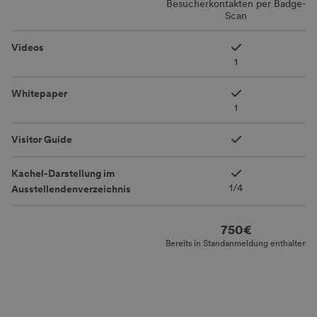
Besucherkontakten per Badge-
Scan
Videos
1
Whitepaper
1
Visitor Guide
Kachel-Darstellung im
1/4
Ausstellendenverzeichnis
Price
750€
Bereits in Standanmeldung enthalten
Link