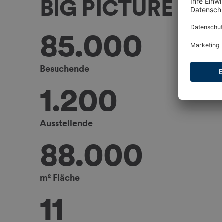
BIG PICTURE
85.000
Besuchende
1.200
Ausstellende
88.000
m² Fläche
11