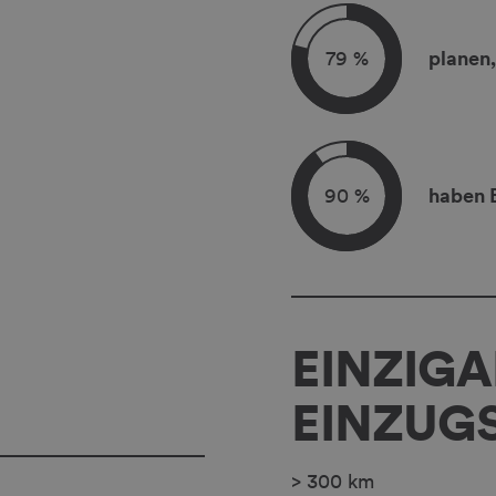
79 %
planen
90 %
haben 
EINZIGA
EINZUG
> 300 km