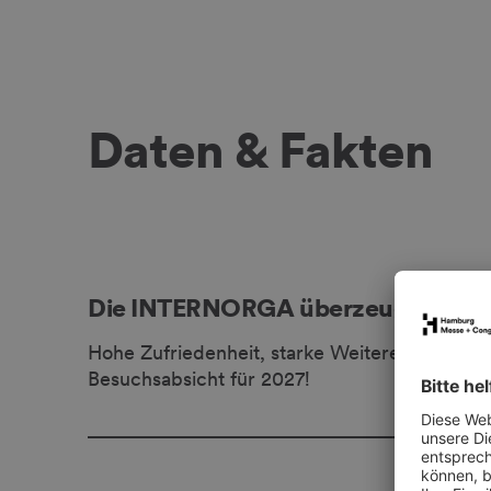
Daten & Fakten
Die INTERNORGA überzeugt erneut
Hohe Zufriedenheit, starke Weiterempfehlung
Besuchsabsicht für 2027!