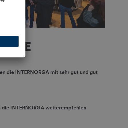
ENDE
en die INTERNORGA mit sehr gut und gut
 die INTERNORGA weiterempfehlen