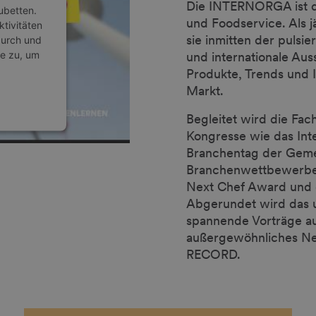
Die INTERNORGA ist die
ubetten.
und Foodservice. Als j
ktivitäten
sie inmitten der pulsi
durch und
e zu, um
und internationale Au
Produkte, Trends und 
Markt.
Begleitet wird die Fac
Kongresse wie das Int
Branchentag der Geme
Branchenwettbewerbe
anagement
Next Chef Award und 
Abgerundet wird das 
spannende Vorträge 
außergewöhnliches Ne
RECORD.