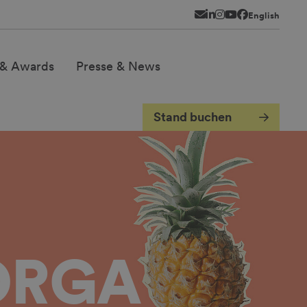
Newsletter
LinkedIn
Instagram
YouTube
Facebook
English
& Awards
Presse & News
Stand buchen
ORGA