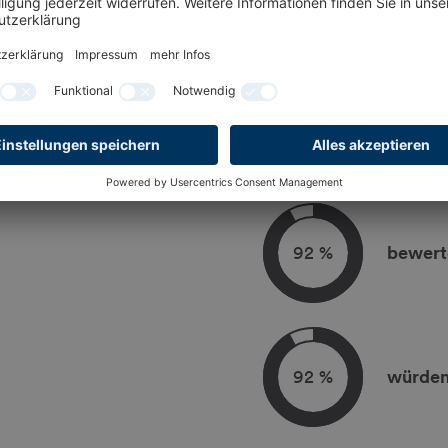
BESUCH
92 %
bewert
92 %
würden