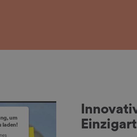
Innovativ
ung, um
Einzigart
 laden!
ines