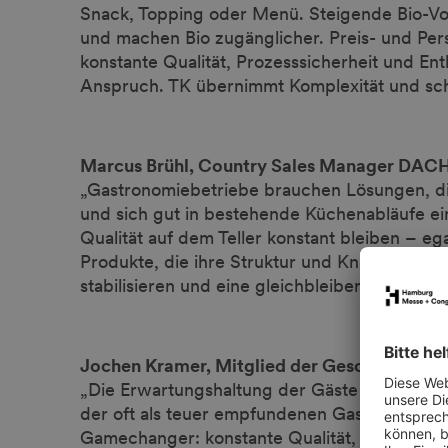
Snack, Topping oder Menü. Steigende Bio-Vo
und machen Bio zugänglicher. Preis- und Pe
konstante Qualität, Prozesssicherheit und En
Anspruch. TK übernimmt Komplexität und scha
Marcus Brühl, Country Sales Manager DA
„Gastronomiebetriebe brauchen Lösungen, die
und sich gut in bestehende Küchenabläufe ein
Qualität auf dem Teller konstant bleiben – e
Produkte, die ihre Struktur und Knusprigkeit 
stabilisieren und eine gleichbleibend gute Prä
Jochen Kramer, Mitglied der Geschäfts
„Die Erwartungshaltung der Gäste von morge
der oft als teuer empfundenen Gastronomiepre
Gamechanger: konstante Qualität, sichere Ka