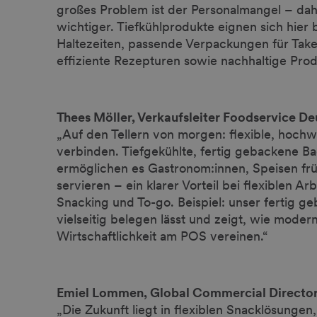
großes Problem ist der Personalmangel – d
wichtiger. Tiefkühlprodukte eignen sich hie
Haltezeiten, passende Verpackungen für Take
effiziente Rezepturen sowie nachhaltige Pr
Thees Möller, Verkaufsleiter Foodservice D
„Auf den Tellern von morgen: flexible, hochw
verbinden. Tiefgekühlte, fertig gebackene
ermöglichen es Gastronom:innen, Speisen fr
servieren – ein klarer Vorteil bei flexiblen
Snacking und To-go. Beispiel: unser fertig g
vielseitig belegen lässt und zeigt, wie mode
Wirtschaftlichkeit am POS vereinen.“
Emiel Lommen, Global Commercial Direct
„Die Zukunft liegt in flexiblen Snacklösungen