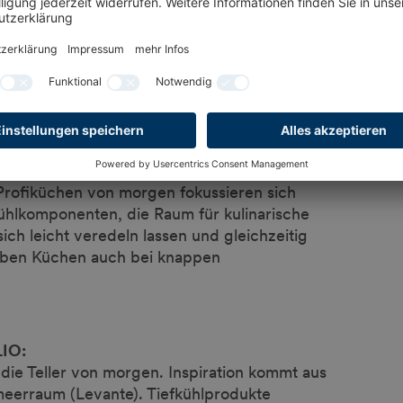
teinlösungen, internationale Trends und
sversprechen.“
ice, SCHNE-FROST:
in Hospitality und Foodservice nicht mehr
-Bite-Snacks und Snack-Menüs. Die neue Snack-
zeptorischen Inhalten, attraktive Formen und
Profiküchen von morgen fokussieren sich
kühlkomponenten, die Raum für kulinarische
sich leicht veredeln lassen und gleichzeitig
eiben Küchen auch bei knappen
LIO:
 die Teller von morgen. Inspiration kommt aus
meerraum (Levante). Tiefkühlprodukte