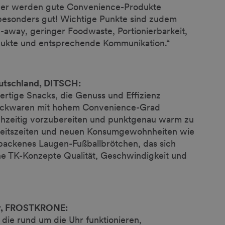
aher werden gute Convenience-Produkte
r besonders gut! Wichtige Punkte sind zudem
-away, geringer Foodwaste, Portionierbarkeit,
odukte und entsprechende Kommunikation.“
eutschland, DITSCH:
ertige Snacks, die Genuss und Effizienz
 Backwaren mit hohem Convenience-Grad
ühzeitig vorzubereiten und punktgenau warm zu
 Arbeitszeiten und neuen Konsumgewohnheiten wie
ebackenes Laugen-Fußballbrötchen, das sich
rne TK-Konzepte Qualität, Geschwindigkeit und
or, FROSTKRONE:
, die rund um die Uhr funktionieren,