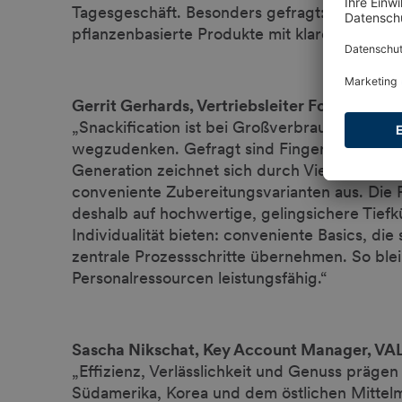
Tagesgeschäft. Besonders gefragt: smarte Pro
pflanzenbasierte Produkte mit klarem Genus
Gerrit Gerhards, Vertriebsleiter Foodserv
„Snackification ist bei Großverbrauchenden, 
wegzudenken. Gefragt sind Fingerfood, One
Generation zeichnet sich durch Vielfalt an re
conveniente Zubereitungsvarianten aus. Die 
deshalb auf hochwertige, gelingsichere Tief
Individualität bieten: conveniente Basics, die 
zentrale Prozessschritte übernehmen. So bl
Personalressourcen leistungsfähig.“
Sascha Nikschat, Key Account Manager, VA
„Effizienz, Verlässlichkeit und Genuss prägen
Südamerika, Korea und dem östlichen Mittel