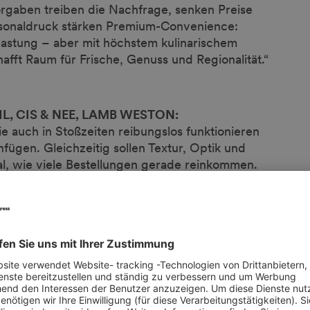
rgaben treiben die Nachfrage, senken Preise
rsonaldruck stärken Premium-Convenience:
tlastung – aber mit höchstem kulinarischem
fft Raum für Frische, Genuss und Regionalität.“
CHL, CIS & NEE, LAMB WESTON:
 auch in Stoßzeiten reibungslos funktionieren
fügen. Gleichzeitig sollen Textur, Optik und
gal, wie viele Bestellungen gerade reinkommen.
länger behalten, können dabei helfen, Abläufe zu
sentation sicherzustellen.“
leitung, SALOMON FOODWORLD:
n wird weiter steigen – insbesondere aufgrund
ise. Tiefkühlfrische Produkte sind dabei
lkulation und maximale Entlastung im