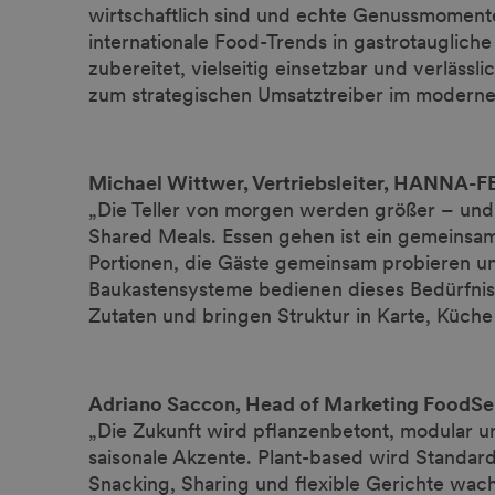
wirtschaftlich sind und echte Genussmomente
internationale Food-Trends in gastrotauglich
zubereitet, vielseitig einsetzbar und verlässl
zum strategischen Umsatztreiber im modern
Michael Wittwer, Vertriebsleiter, HANNA-
„Die Teller von morgen werden größer – und s
Shared Meals. Essen gehen ist ein gemeinsamer
Portionen, die Gäste gemeinsam probieren 
Baukastensysteme bedienen dieses Bedürfn
Zutaten und bringen Struktur in Karte, Küche
Adriano Saccon, Head of Marketing FoodS
„Die Zukunft wird pflanzenbetont, modular un
saisonale Akzente. Plant-based wird Standard
Snacking, Sharing und flexible Gerichte wac