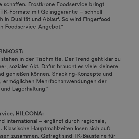
 schaffen. Frostkrone Foodservice bringt
e TK-Formate mit Gelinggarantie – schnell
ich in Qualität und Ablauf. So wird Fingerfood
en Foodservice-Angebot.“
FEINKOST:
tehen in der Tischmitte. Der Trend geht klar zu
, sozialer Akt. Dafür braucht es viele kleinere
und genießen können. Snacking-Konzepte und
is, ermöglichen Mehrfachanwendungen der
 und Lagerhaltung.“
ervice, HILCONA:
d international – ergänzt durch regionale,
. Klassische Hauptmahlzeiten lösen sich auf:
hsen zusammen. Gefragt sind TK-Bausteine für