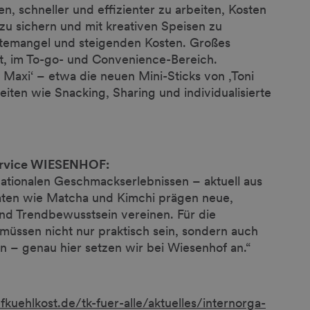
, schneller und effizienter zu arbeiten, Kosten
zu sichern und mit kreativen Speisen zu
ftemangel und steigenden Kosten. Großes
nt, im To-go- und Convenience-Bereich.
 Maxi‘ – etwa die neuen Mini-Sticks von ‚Toni
ten wie Snacking, Sharing und individualisierte
ervice WIESENHOF:
nationalen Geschmackserlebnissen – aktuell aus
taten wie Matcha und Kimchi prägen neue,
d Trendbewusstsein vereinen. Für die
müssen nicht nur praktisch sein, sondern auch
n – genau hier setzen wir bei Wiesenhof an.“
fkuehlkost.de/tk-fuer-alle/aktuelles/internorga-