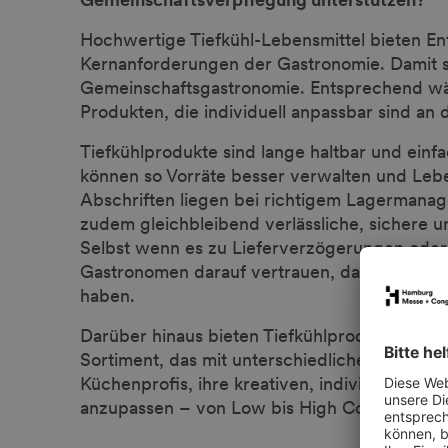
Hochwertige Tiefkühl-Lebensmittel bieten En
Kernanforderungen der Gastronomie. Damit si
Gemeinschaftsgastronomie. Entsprechend wäch
Produkten, die individuell anpassbar sind an
Tiefkühlprodukte sind lange haltbar und ein
können so Vorräte besser verwalten und Le
Abschriften liegen bei richtigem Lagermanag
zudem gleichbleibend verlässliche, sichere 
Selbst wenn es zu Lieferverzögerungen ode
Gastronomen darauf vertrauen, dass ihre Ge
haben.
Darüber hinaus bieten Tiefkühlprodukte eine ho
Sortiment, das mit unterschiedlichen Conven
Küchenprofis, ihre kreativen, individuellen 
anzupassen – von Low bis High Convenience