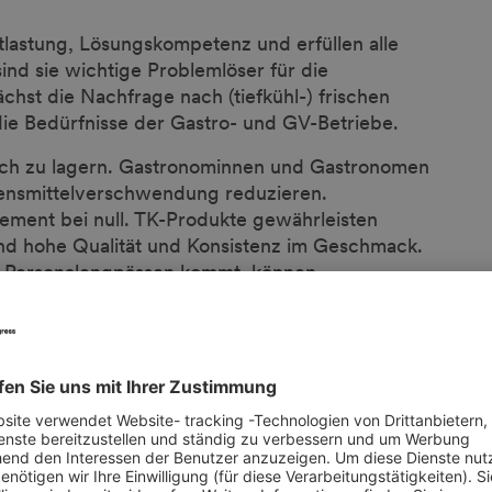
tlastung, Lösungskompetenz und erfüllen alle
nd sie wichtige Problemlöser für die
st die Nachfrage nach (tiefkühl-) frischen
 die Bedürfnisse der Gastro- und GV-Betriebe.
fach zu lagern. Gastronominnen und Gastronomen
bensmittelverschwendung reduzieren.
ement bei null. TK-Produkte gewährleisten
und hohe Qualität und Konsistenz im Geschmack.
r Personalengpässen kommt, können
richte immer den gleichen hohen Standard
he Vielseitigkeit: Ein breites und tiefes
iencegraden punktet, ermöglicht es
Menüs mit wenigen Handgriffen an neue Trends
, für jeden Geschmack und Geldbeutel!