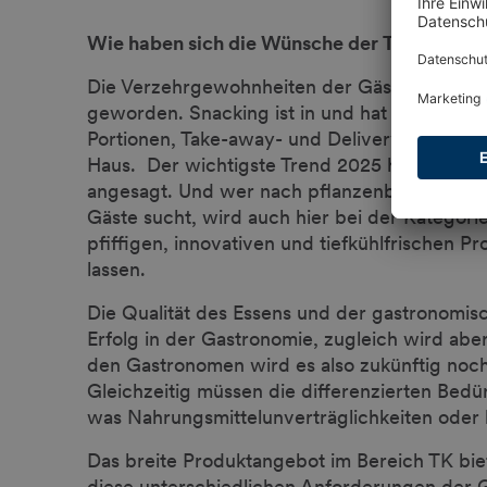
Wie haben sich die Wünsche der Tischgäste
Die Verzehrgewohnheiten der Gäste sind in de
geworden. Snacking ist in und hat sich längst
Portionen, Take-away- und Delivery-Lösung
Haus. Der wichtigste Trend 2025 heißt Natürl
angesagt. Und wer nach pflanzenbasierten, v
Gäste sucht, wird auch hier bei der Kategor
pfiffigen, innovativen und tiefkühlfrischen Pr
lassen.
Die Qualität des Essens und der gastronomisc
Erfolg in der Gastronomie, zugleich wird aber 
den Gastronomen wird es also zukünftig noch 
Gleichzeitig müssen die differenzierten Bedür
was Nahrungsmittelunverträglichkeiten oder 
Das breite Produktangebot im Bereich TK bie
diese unterschiedlichen Anforderungen der G