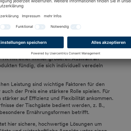
 verändert?
n letzten Jahren flexibler und anspruchsvoller
 zu einem Lifestyle-Trend entwickelt. Kleinere
en ersetzen zunehmend Hauptmahlzeiten außer
ichkeit. Auch pflanzenbasierte Küche bleibt
eganen und natürlichen Produkten für seine
ie TK mit einer immer größeren Auswahl an
odukten fündig, die sich individuell veredeln
hen Leistung sind wichtige Faktoren für den
auch der Preis eine stärkere Rolle spielen. Für
stärker auf Effizienz und Flexibilität ankommen.
fnisse der Tischgäste bedient werden, z. B.,
besondere Ernährungsformen betrifft.
tet hier sichere, hochwertige Lösungen um
äste und wirtschaftliche Aspekte unter einen