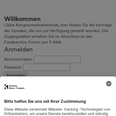
Willkommen
Liebe Kongressteilnehmende, hier finden Sie die Vorträge
der Speaker, die uns zur Verfügung gestellt wurden. Die
Zugangsdaten erhalten Sie im Anschluss an das
Foodservice-Forum per E-Mail.
Anmelden
Benutzername:
Passwort:
FAQs für Ausstellende
eNews