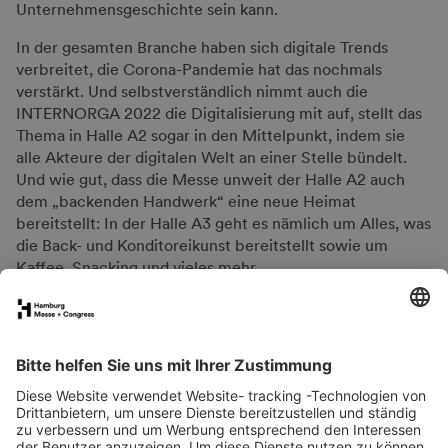
Unternehmensgeschichte sein kann.
In der gesamten Branche haben sich digitale Trends
verbreitet, die Corona-Pandemie hat das nochmals
verstärkt. Und selbstverständlich nimmt auch die
INTERNORGA 2022 die Digitalisierung mit auf, stellt das
Thema in Halle A2 sogar in den Mittelpunkt, indem sie
alle Akteure der digitalen Welt an einer Stelle bündelt.
Und wie gut, dass die Messe unweit der Halle A2 auch
dem „backenden Handwerk“ eine neue Heimat
bereitstellt: In der Halle A3 geht es nämlich um Alles, was
die Back- und Konditoreikunst bereitstellt sowie um
Kaffee, Snacking und vieles mehr.
FAQs für Ausstellende
eNews