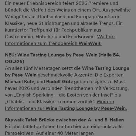
Ein neuer Erlebnisbereich feiert 2026 Premiere und
bündelt die Vielfalt des Weins an einem Ort. Ausgewählte
Weingüter aus Deutschland und Europa präsentieren
Klassiker, neue Stilrichtungen und aktuelle Trends. Ein
kuratierter Treffpunkt für Fachpublikum aus
Gastronomie, Hotellerie und Foodservice.
Weitere
Informationen zum Trendbereich
WeinWelt
.
NEU: Wine Tasting Lounge by Pese-Wein (Halle B4,
OG.326)
An allen fünf Messetagen setzt die
Wine Tasting Lounge
by Pese-Wein
geschmackvolle Akzente: Die Experten
Michael Kutej
und
Rudolf Götz
geben Insights zu Must
haves 2026 und verbinden Trendthemen mit Verkostung,
von „English Sparkling – die Exoten von der Insel“ bis
„Chablis – die Klassiker kommen zurück“.
Weitere
Informationen zur
Wine Tasting Lounge by Pese-Wein
.
Skywalk Tafel: Brücke zwischen den A- und B-Hallen
Frische Tabletop-Ideen treffen hier auf eindrucksvolle
Perspektiven. Auf einer 40 Meter langen